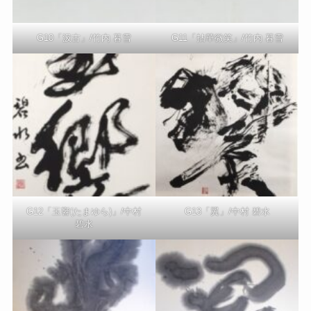
G10「汲古」/竹内 暮雪
G11「拈華微笑」/竹内 暮雪
G12「玉響(たまゆら)」/中村
G13「翼」/中村 碧水
碧水