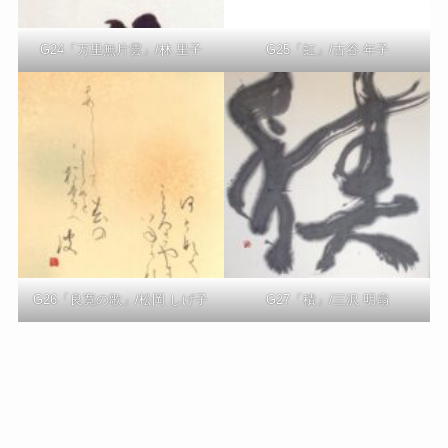
G24「万里無片雲」/林 里子
G25「虹」/古谷 年子
G26「良寛の歌」/松岡 しげ子
G27「積」/三沢 明扇