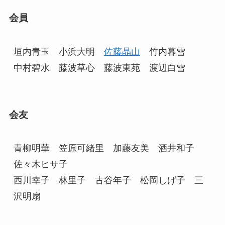
会員
垣内青玉　小浜大明　
佐藤晶山
　竹内暮雪　

中村碧水　藤波草心　藤波東苑　渡辺白雪
会友
青柳明華　笠原可緒里　加藤友美　酒井和子　
佐々木ヒサ子

西川幸子　林里子　古谷年子　松岡しげ子　三
沢明扇