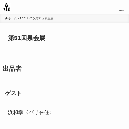
menu
ホーム
ARCHIVE
第51回泉会展
第51回泉会展
出品者
ゲスト
浜和幸〈パリ在住〉