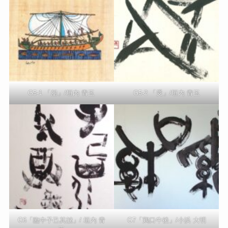
G5-1 「船」/垣内 青玉
G5-2 「受」/垣内 青玉
G6「臨中子己其觥」/ 垣内 青
G7「鶏口牛後」/小浜 大明