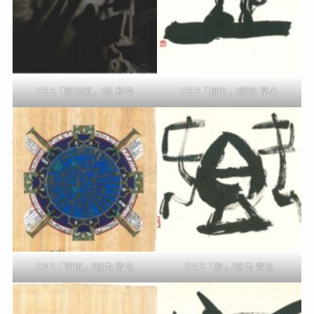
G3-1「影法師」/浜 和幸
G3-2「相生」/藤波 草心
G4-1「宇宙」/垣内 青玉
G4-2「卿」/垣内 青玉