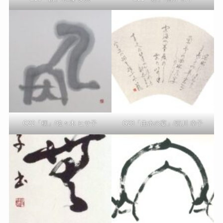
G22「稱」/佐々木 ヒサ子
G23「曲水の宴」/西川 幸子