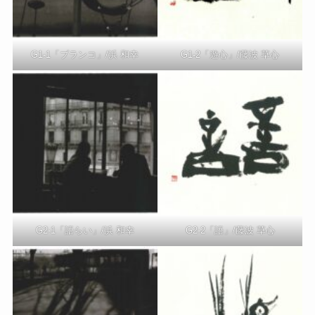
G1-1「ブランコ」/浜 和幸
G1-2「遊心」/藤波 草心
G2-1「語らい」/浜 和幸
G2-2「語」/藤波 草心