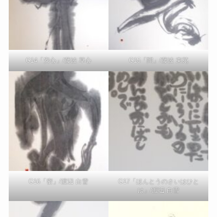
G14「安心」/藤波 草心
G15「闇」/藤波 東苑
G16「密」/渡辺 白雪
G17「ほんとうのさいはひと
は」/渡辺 白雪