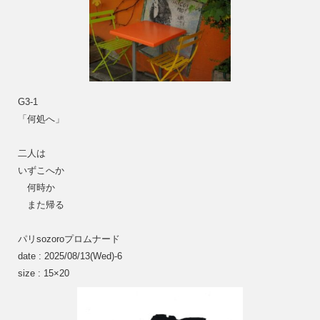
G3-1
「何処へ」
二人は
いずこへか
　何時か
　また帰る
パリsozoroプロムナード
date : 2025/08/13(Wed)-6
size : 15×20