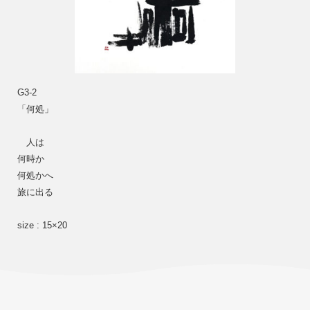
G3-2
「何処」
　人は
何時か
何処かへ
旅に出る
size : 15×20