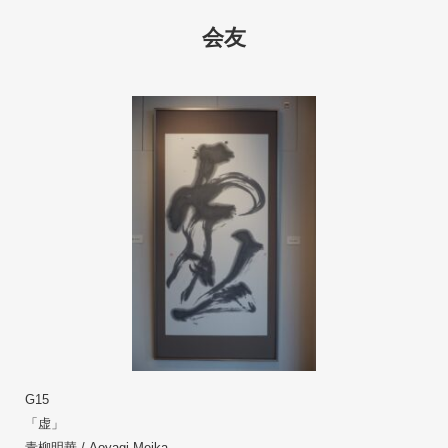
会友
G15
「虚」　
青柳明華 / Aoyagi Meika