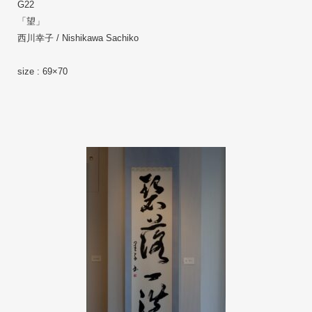
G22
「望」 　
西川幸子 / Nishikawa Sachiko
size : 69×70