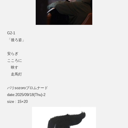
G2-1
「後ろ姿」
安らぎ
こころに
　映す
　走馬灯
パリsozoroプロムナード
date:2025/09/18(Thu)-2
size : 15×20