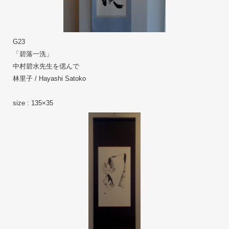
G23
「碧落一洗」
中村碧水先生を偲んで
林里子 / Hayashi Satoko
size : 135×35