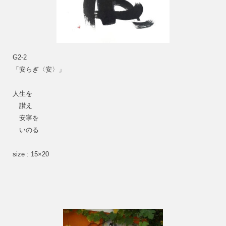
G2-2
「安らぎ〈安〉」
人生を
　讃え
　安寧を
　いのる
size : 15×20