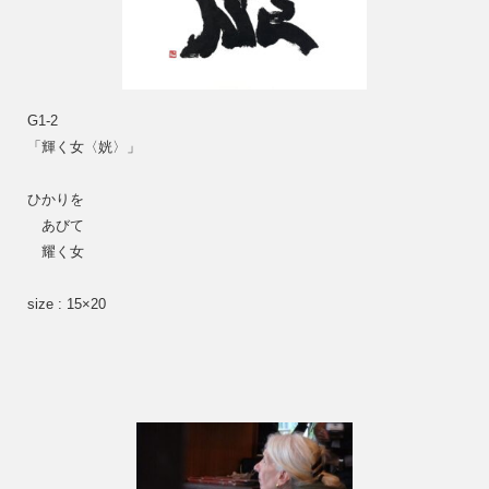
G1-2
「輝く女〈姯〉」
ひかりを
　あびて
　耀く女
size : 15×20