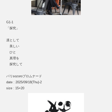
G1-1
「探究」
凛として
　美しい
　ひと
　真理を
　探究して
パリsozoroプロムナード
date : 2025/09/18(Thu)-2
size : 15×20